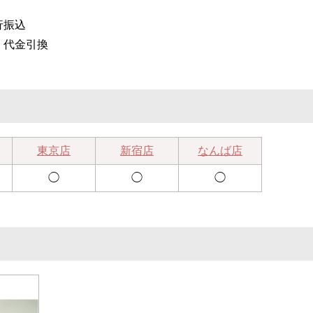
行振込
、代金引換
東京店
新宿店
なんば店
◯
◯
◯