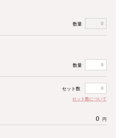
数量
数量
セット数
セット数について
0
円