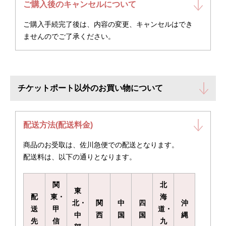
ご購入後のキャンセルについて
ご購入手続完了後は、内容の変更、キャンセルはでき
ませんのでご了承ください。
チケットポート以外のお買い物について
配送方法(配送料金)
商品のお受取は、佐川急便での配送となります。
配送料は、以下の通りとなります。
関
北
東
配
東・
海
北・
関
中
四
沖
送
甲
道・
中
西
国
国
縄
先
信
九