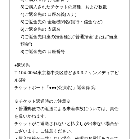
3)ご購入されたチケットの席種、および枚数
4)ご返金先の 口座名義(カナ)
5)ご返金先の 金融機関名(銀行・信金など)
6)ご返金先の 支店名
7)ご返金先口座の預金種別("普通預金"または"当座
預金")
8)ご返金先の 口座番号
●返送先
〒104-0054東京都中央区勝どき3-3-7 ケンメディアビ
ル6階
チケットポート「●●●(公演名)」返金係 宛
※チケット返送時のご注意※
・普通郵便での返送による未着事故については、責任
を負いかねます。
チケットがご返送されないと払戻しが出来ない場合が
ございます。ご注意ください。
・購入情報が一致しない場合、確認のお電話をさせて