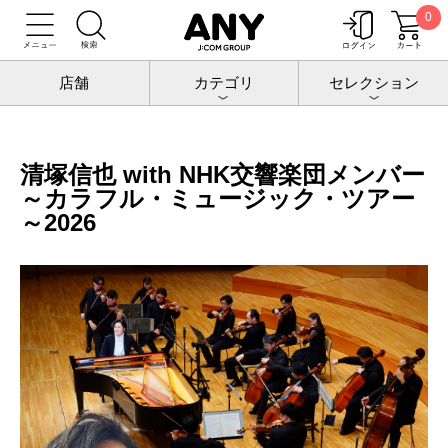
0
トップ
チケットポート
公演
清塚信也
清塚信也 with NHK交響楽団メンバー ～カラフル・ミュージック・ツアー～
2026
店舗
カテゴリ
セレクション
清塚信也 with NHK交響楽団メンバー
～カラフル・ミュージック・ツアー
～2026