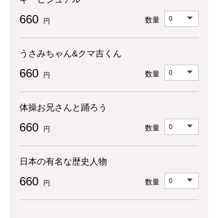
660
数量
円
うさみちゃん&クマ吉くん
660
数量
円
体操お兄さんと踊ろう
660
数量
円
日本の有名な歴史人物
660
数量
円