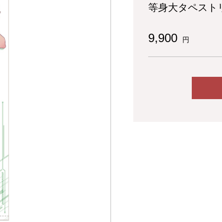
等身大タペストリ
9,900
円